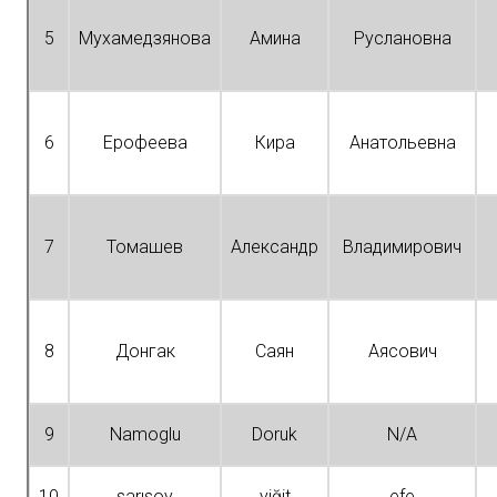
5
Мухамедзянова
Амина
Руслановна
6
Ерофеева
Кира
Анатольевна
7
Томашев
Александр
Владимирович
8
Донгак
Саян
Аясович
9
Namoglu
Doruk
N/A
10
sarısoy
yiğit
efe