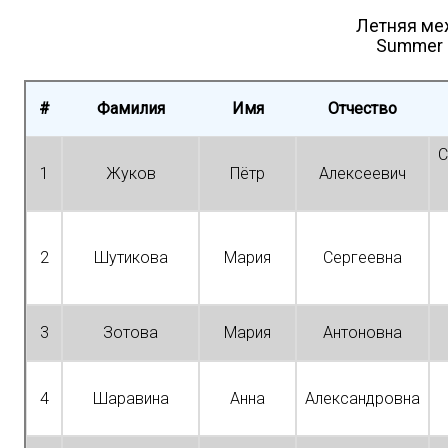
Летняя ме
Summer i
#
Фамилия
Имя
Отчество
С
1
Жуков
Пётр
Алексеевич
2
Шутикова
Мария
Сергеевна
3
Зотова
Мария
Антоновна
4
Шаравина
Анна
Александровна